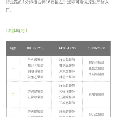
行走路約1分鐘後右轉16巷後左手邊即可看見原點牙醫入
口。
∣ 看診時間 ∣
時間
09:30-12:30
14:00-17:30
18:00-21:00
許先麟醫師
許先麟醫師
鄭鈞元醫師
鄭鈞元醫師
鄭鈞元醫師
一
原凱文醫師
何峻瑞醫師
原凱文醫師
李易臻醫師
沈炯志醫師
林芯宇醫師
許先麟醫師
許先麟醫師
何峻瑞醫師
二
何峻瑞醫師
江顯峻醫師
江顯峻醫師
王榆惠醫師
許先麟醫師
許先麟醫師
郭乃嘉醫師