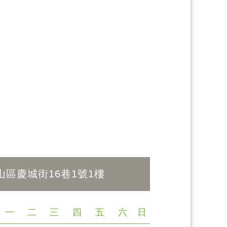
山區慶城街16巷1號1樓
一
二
三
四
五
六
日