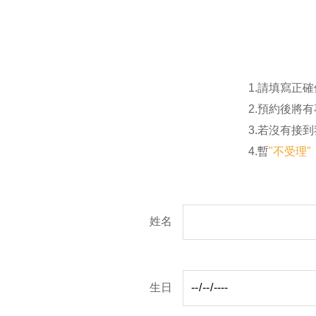
1.請填寫正
2.預約後將
3.若沒有接
4.暫
"不受理
姓名
生日