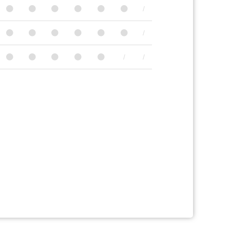
/
/
/
/