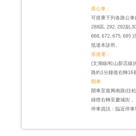
搭公車：
可搭乘下列各路公車(254, 
288區, 292, 292副,306
668, 672, 675
抵達本診所。
搭捷運：
(文湖線/松山新店線
路約1分鐘後右轉1
開車:
開車至復興南路(往
綠燈右轉至慶城街，
停車資訊：臨近停車